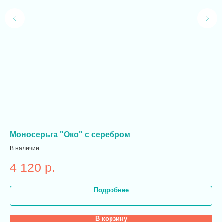
Моносерьга "Око" с серебром
Ко
В наличии
В н
4 120
р.
7
Подробнее
В корзину