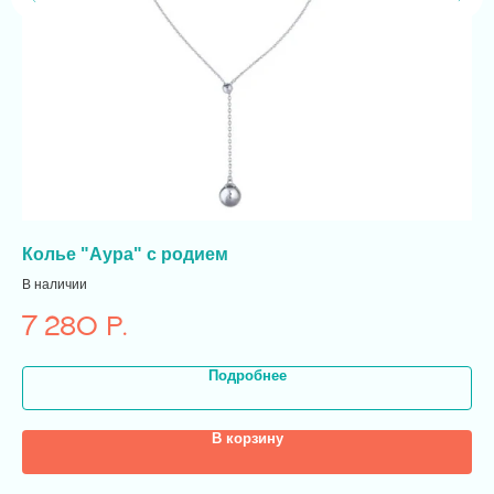
Колье "Аура" с родием
Ко
В наличии
В н
7 280
р.
2
Подробнее
В корзину