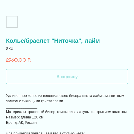
Колье/браслет "Ниточка", лайм
SKU:
2960,00
р.
В корзину
Удлиненное колье из венецианского бисера цвета лайм с магнитным
замком с сияющими кристаллами
_______________
Материалы: граненый бисер, кристаллы, латунь с покрытием золотом
Размер: длина 120 см
Бренд: АК, Россия
_____________
Для примерки приглашаем вас в студию Бета: