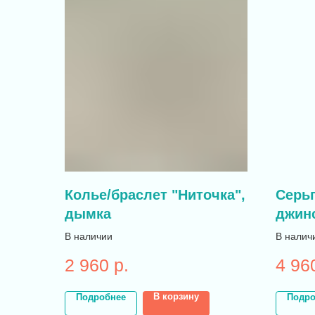
Колье/браслет "Ниточка",
Серьг
дымка
джин
В наличии
В налич
2 960
р.
4 96
В корзину
Подробнее
Подро