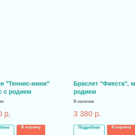
и "Теннис-мини"
Браслет "Фиеста", м
с с родием
родием
ии
В наличии
0
р.
3 380
р.
В корзину
В корзину
бнее
Подробнее