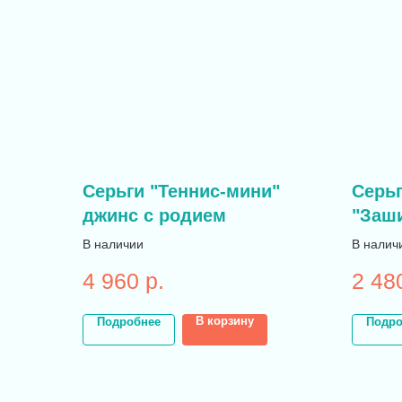
Серьги "Теннис-мини"
Серь
джинс с родием
"Заш
золо
В наличии
В налич
4 960
р.
2 48
В корзину
Подробнее
Подро