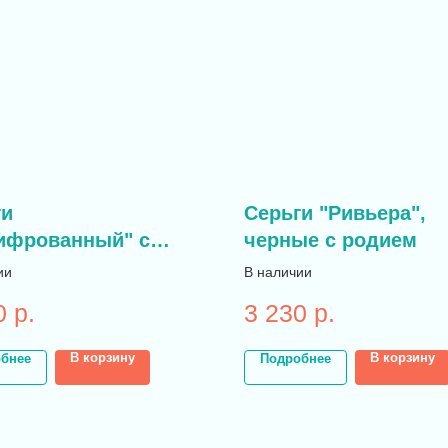
ги
Серьги "Ривьера",
ифрованный" с
черные с родием
том и родием
ии
В наличии
0
р.
3 230
р.
В корзину
В корзину
бнее
Подробнее