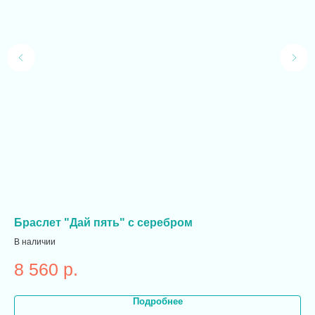
Браслет "Дай пять" с серебром
Бр
В наличии
В н
8 560
р.
4
Подробнее