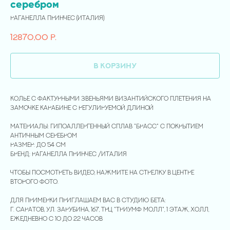
серебром
Раганелла Принчес (Италия)
12870,00
р.
В корзину
Колье с фактурными звеньями византийского плетения на
замочке карабине с регулируемой длиной
Материалы: гипоаллергенный сплав "брасс" с покрытием
античным серебром
Размер: до 54 см
Бренд: Раганелла Принчес /Италия
Чтобы посмотреть видео, нажмите на стрелку в центре
второго фото.
Для примерки приглашаем вас в студию Бета:
г. Саратов, ул. Зарубина, 167, ТРЦ "Триумф Молл", 1 этаж, холл,
ежедневно с 10 до 22 часов