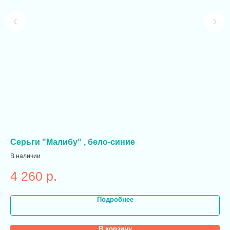
Серьги "Малибу" , бело-синие
Ко
В наличии
В н
4 260
р.
2
Подробнее
В корзину