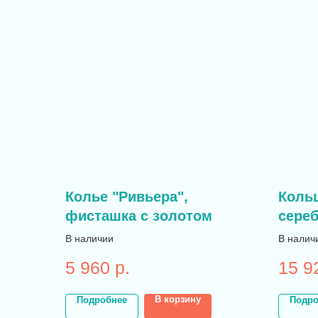
Колье "Ривьера",
Коль
фисташка с золотом
сере
В наличии
В налич
5 960
р.
15 9
В корзину
Подробнее
Подро