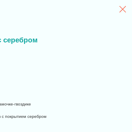
с серебром
амочке-гвоздике
 с покрытием серебром