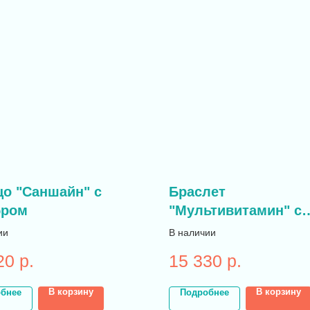
цо "Саншайн" с
Браслет
бром
"Мультивитамин" с
серебром
ии
В наличии
20
р.
15 330
р.
В корзину
В корзину
бнее
Подробнее