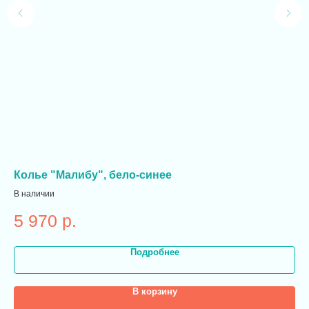
Колье "Малибу", бело-синее
Ко
В наличии
В н
5 970
р.
2
Подробнее
В корзину